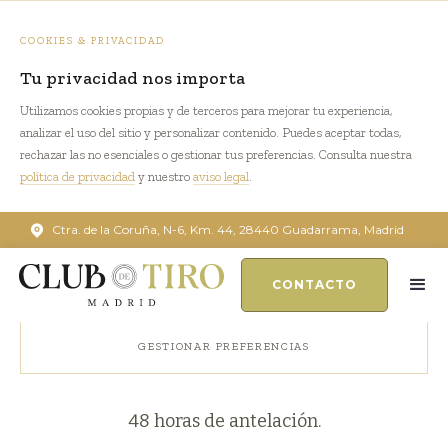
COOKIES & PRIVACIDAD
Tu privacidad nos importa
Utilizamos cookies propias y de terceros para mejorar tu experiencia,
analizar el uso del sitio y personalizar contenido. Puedes aceptar todas,
rechazar las no esenciales o gestionar tus preferencias. Consulta nuestra
política de privacidad
y nuestro
aviso legal
.
Política de cancelación
Ctra. de la Coruña, N-6, Km. 44, 28440 Guadarrama, Madrid
ACEPTAR TODAS
CONTACTO
1. La cancelación de la misma sin previa
SOLO NECESARIAS
justificación tendrá la penalización de 15,00€
por persona.
GESTIONAR PREFERENCIAS
2. Todas las reservas se realizarán con hasta
48 horas de antelación.