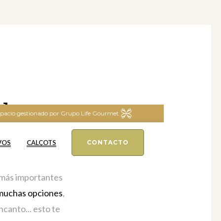
 lugar
pacio gestionado por Grupo Life Gourmet
Madrid
VOS
CALÇOTS
CONTACTO
s más importantes
muchas opciones
,
ncanto... esto te