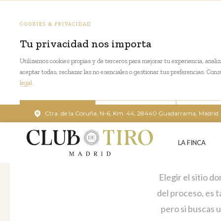
COOKIES & PRIVACIDAD
Tu privacidad nos importa
Utilizamos cookies propias y de terceros para mejorar tu experiencia, analiza
aceptar todas, rechazar las no esenciales o gestionar tus preferencias. Con
legal
.
Las
7
Ctra. de la Coruña, N-6, Km. 44, 28440 Guadarrama, Madrid
ACEPTAR TODAS
SOLO NECESARIAS
GESTIONA
perfec
LA FINCA
Elegir el sitio 
del proceso, es 
pero si buscas u