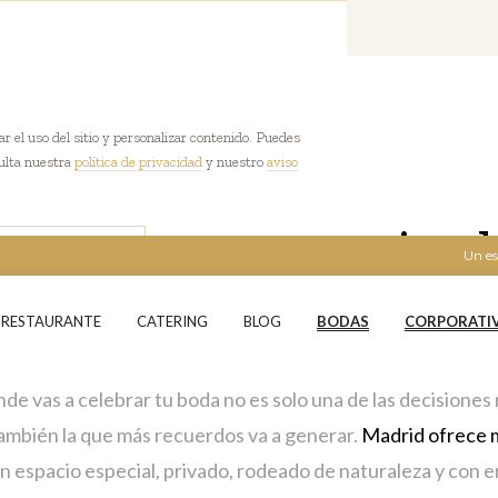
r el uso del sitio y personalizar contenido. Puedes
sulta nuestra
política de privacidad
y nuestro
aviso
BLOG Y NOTICIAS
 claves
para elegir el
Un es
R PREFERENCIAS
to para tu
boda en 
RESTAURANTE
CATERING
BLOG
BODAS
CORPORATI
donde vas a celebrar tu boda no es solo una de las decisione
también la que más recuerdos va a generar.
Madrid ofrece 
n espacio especial, privado, rodeado de naturaleza y con e